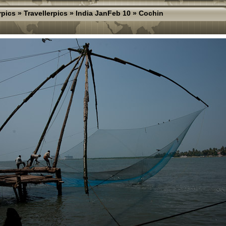
rpics
»
Travellerpics
»
India JanFeb 10
»
Cochin