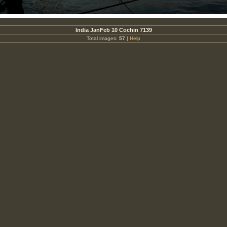
India JanFeb 10 Cochin 7139
Total images:
57
|
Help